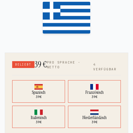
39
€
PRO SPRACHE ·
4
BELIEBT
NETTO
VERFÜGBAR
Spanisch
Französisch
39
€
39
€
Italienisch
Niederländisch
39
€
39
€