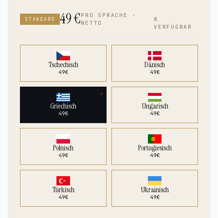
49
€
PRO SPRACHE ·
8
STANDARD
NETTO
VERFÜGBAR
Tschechisch
Dänisch
49
€
49
€
✓
Griechisch
Ungarisch
49
€
49
€
Polnisch
Portugiesisch
49
€
49
€
Türkisch
Ukrainisch
49
€
49
€