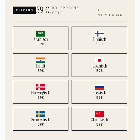
59
€
PRO SPRACHE ·
8
PREMIUM
NETTO
VERFÜGBAR
Arabisch
Finnisch
59
€
59
€
Hindi
Japanisch
59
€
59
€
Norwegisch
Russisch
59
€
59
€
Schwedisch
Chinesisch
59
€
59
€